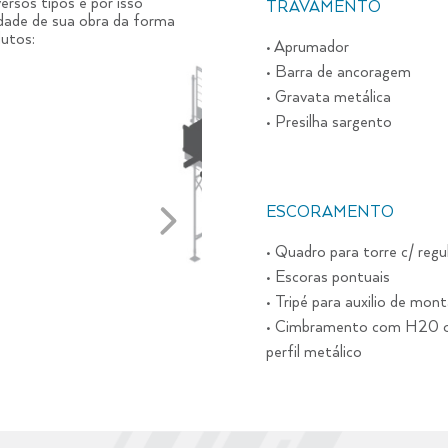
rsos tipos e por isso
TRAVAMENTO
dade de sua obra da forma
dutos:
•
Aprumador
•
Barra de ancoragem
•
Gravata metálica
•
Presilha sargento
ESCORAMENTO
•
Quadro para torre c/ reg
•
Escoras pontuais
•
Tripé para auxilio de mo
•
Cimbramento com H20 
perfil metálico